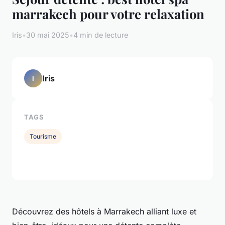
marrakech pour votre relaxation
Iris
•
30 mai 2025
•
4 min de lecture
Iris
I
TAGS
Tourisme
Découvrez des hôtels à Marrakech alliant luxe et