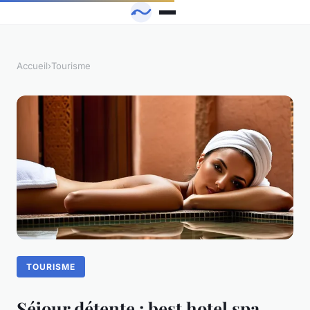
Accueil
›
Tourisme
TOURISME
Séjour détente : best hotel spa