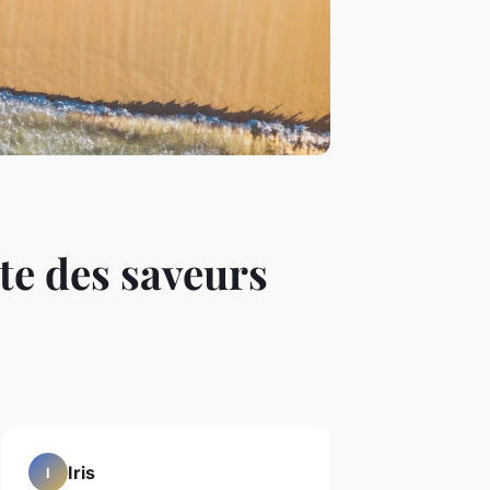
te des saveurs
Iris
I