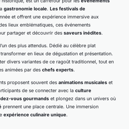
historique, est un carrefour pour les
événements
sa
gastronomie locale
.
Les festivals de
année et offrent une expérience immersive aux
 des lieux emblématiques, ces événements
our partager et découvrir des
saveurs inédites
.
l’un des plus attendus. Dédié au célèbre plat
 transformer en lieux de dégustation et présentation.
er divers variantes de ce ragoût traditionnel, tout en
res animées par des
chefs experts
.
nts proposent souvent des
animations musicales
et
articipants de se connecter avec la
culture
ndez-vous gourmands
et plongez dans un univers où
é
prennent une place centrale. Une immersion
ne
expérience culinaire unique
.