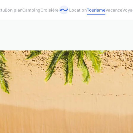
ctu
Bon plan
Camping
Croisière
Location
Tourisme
Vacance
Voya