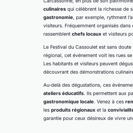
Carcassonne, en plus de son patrimoine 
culinaires
qui célèbrent la richesse de 
gastronomie
, par exemple, rythment l’
visiteurs. Fréquemment organisés dans
rassemblent
chefs locaux
et visiteurs p
Le Festival du Cassoulet
est sans doute 
régional, cet événement voit les rues se
Les habitants et visiteurs peuvent dégust
découvrant des démonstrations culinai
Au-delà des dégustations, ces événeme
ateliers éducatifs
. Ils permettent aux p
gastronomique locale
. Venez à ces
re
les
produits régionaux
et la
convivialit
garantie pour ceux désireux de vivre u