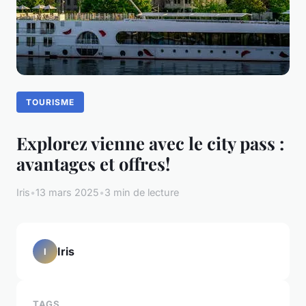
TOURISME
Explorez vienne avec le city pass :
avantages et offres!
Iris
•
13 mars 2025
•
3 min de lecture
Iris
I
TAGS