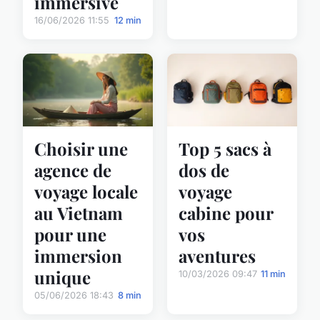
immersive
16/06/2026 11:55
12 min
Choisir une
Top 5 sacs à
agence de
dos de
voyage locale
voyage
au Vietnam
cabine pour
pour une
vos
immersion
aventures
unique
10/03/2026 09:47
11 min
05/06/2026 18:43
8 min