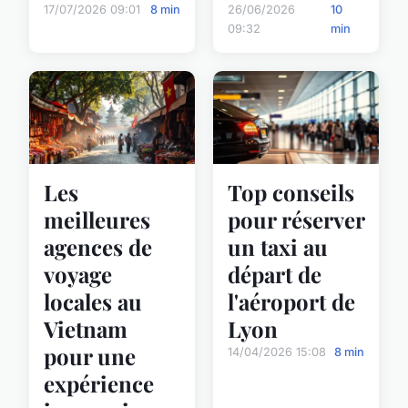
17/07/2026 09:01
8 min
26/06/2026
10
09:32
min
Les
Top conseils
meilleures
pour réserver
agences de
un taxi au
voyage
départ de
locales au
l'aéroport de
Vietnam
Lyon
pour une
14/04/2026 15:08
8 min
expérience