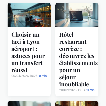
Choisir un
Hôtel
taxi à Lyon
restaurant
aéroport :
corrèze :
astuces pour
découvrez les
un transfert
établissements
réussi
pour un
séjour
09/04/2026 18:26
9 min
inoubliable
20/02/2026 18:54
11 min