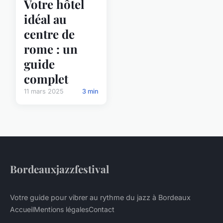
Votre hôtel
idéal au
centre de
rome : un
guide
complet
11 mars 2025
3 min
Bordeauxjazzfestival
Votre guide pour vibrer au rythme du jazz à Bordeaux
Accueil
Mentions légales
Contact