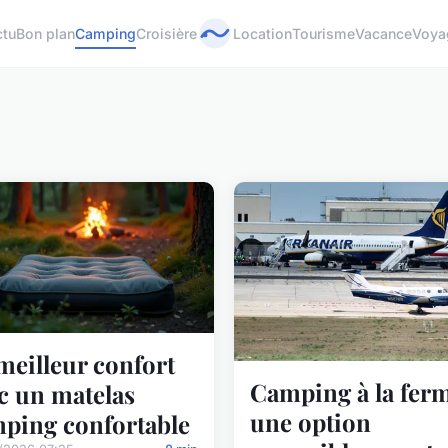
ctu
Bon plan
Camping
Croisière
Location
Tourisme
Vacance
Voya
meilleur confort
Camping à la ferm
c un matelas
une option
ping confortable