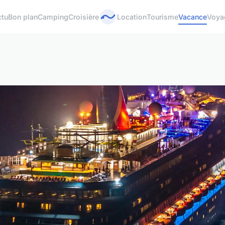
ctu
Bon plan
Camping
Croisière
Location
Tourisme
Vacance
Voya