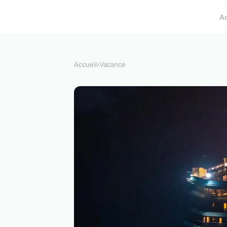
A
Accueil
›
Vacance