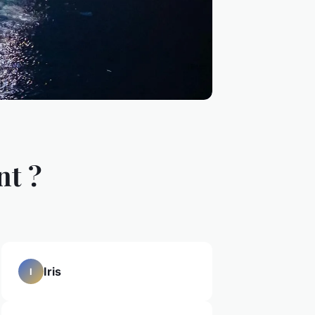
nt ?
Iris
I