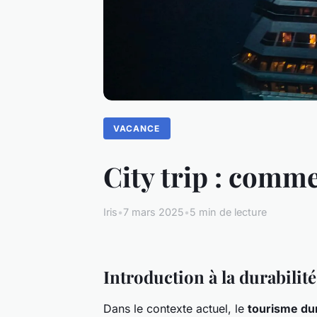
VACANCE
City trip : comm
Iris
•
7 mars 2025
•
5 min de lecture
Introduction à la durabilit
Dans le contexte actuel, le
tourisme du