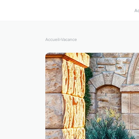
A
Accueil
›
Vacance