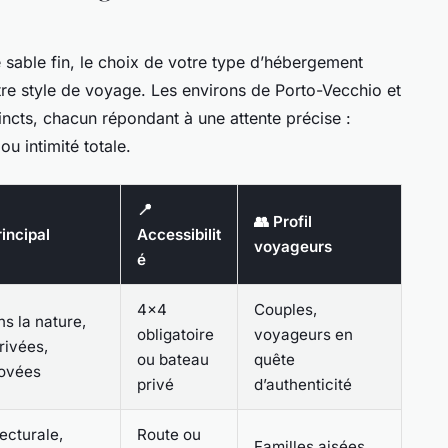
e sable fin, le choix de votre type d’hébergement
re style de voyage. Les environs de Porto-Vecchio et
tincts, chacun répondant à une attente précise :
ou intimité totale.
📍
👥 Profil
rincipal
Accessibilit
voyageurs
é
4x4
Couples,
s la nature,
obligatoire
voyageurs en
rivées,
ou bateau
quête
novées
privé
d’authenticité
tecturale,
Route ou
Familles aisées,