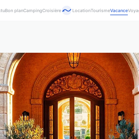
ctu
Bon plan
Camping
Croisière
Location
Tourisme
Vacance
Voya