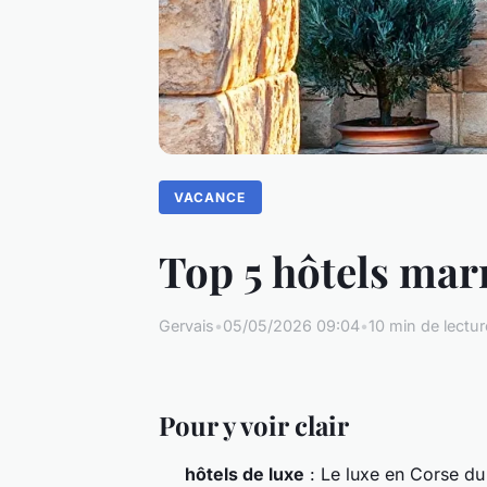
VACANCE
Top 5 hôtels mar
Gervais
•
05/05/2026 09:04
•
10 min de lectur
Pour y voir clair
hôtels de luxe
: Le luxe en Corse du S