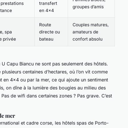
 prestations
transfert
groupes d’amis
stance
en 4x4
Route
Couples matures,
e, spa
directe ou
amateurs de
e privée
bateau
confort absolu
U Capu Biancu ne sont pas seulement des hôtels.
e plusieurs centaines d’hectares, où l’on vit comme
ent en 4x4 ou par la mer, ce qui ajoute un sentiment
is, on dîne à la lumière des bougies au milieu des
e. Pas de wifi dans certaines zones ? Pas grave. C’est
 de mer
ernational et cadre corse, les hôtels spas de Porto-