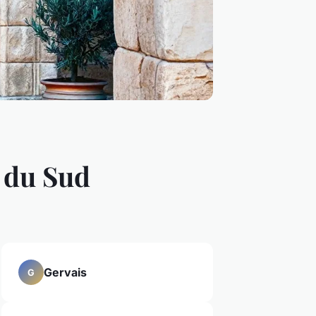
 du Sud
Gervais
G