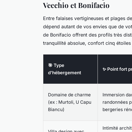
Vecchio et Bonifacio
Entre falaises vertigineuses et plages d
dépend autant de vos envies que de vot
de Bonifacio offrent des profils très dis
tranquillité absolue, confort cinq étoiles 
🎯 Type
✨ Point fort p
d'hébergement
Domaine de charme
Immersion dan
(ex : Murtoli, U Capu
randonnées p
Biancu)
bergeries ré
Intimité archi
Villa design avec