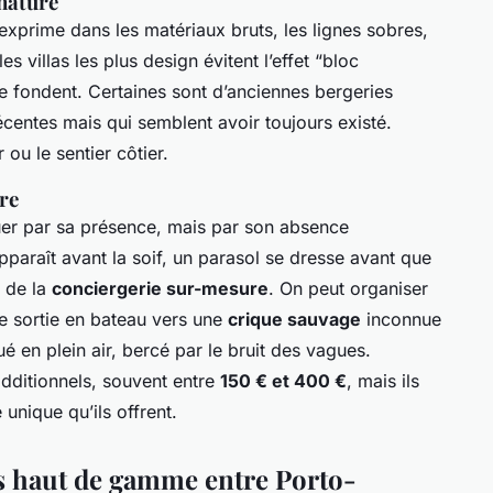
nature
s’exprime dans les matériaux bruts, les lignes sobres,
s villas les plus design évitent l’effet “bloc
se fondent. Certaines sont d’anciennes bergeries
récentes mais qui semblent avoir toujours existé.
 ou le sentier côtier.
re
quer par sa présence, mais par son absence
apparaît avant la soif, un parasol se dresse avant que
e de la
conciergerie sur-mesure
. On peut organiser
ne sortie en bateau vers une
crique sauvage
inconnue
é en plein air, bercé par le bruit des vagues.
additionnels, souvent entre
150 € et 400 €
, mais ils
unique qu’ils offrent.
s haut de gamme entre Porto-