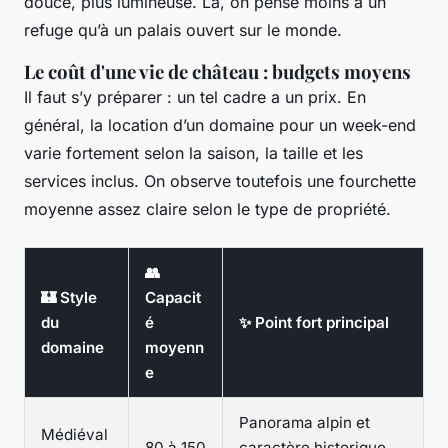
douce, plus lumineuse. Là, on pense moins à un
refuge qu’à un palais ouvert sur le monde.
Le coût d'une vie de château : budgets moyens
Il faut s’y préparer : un tel cadre a un prix. En
général, la location d’un domaine pour un week-end
varie fortement selon la saison, la taille et les
services inclus. On observe toutefois une fourchette
moyenne assez claire selon le type de propriété.
👥
🏰 Style
Capacit
du
é
✨ Point fort principal
domaine
moyenn
e
Panorama alpin et
Médiéval
80 à 150
caractère historique