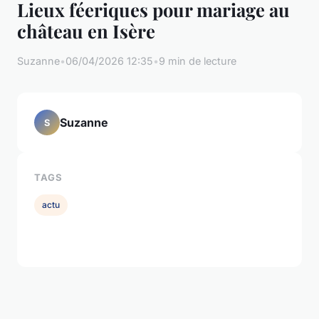
Lieux féeriques pour mariage au
château en Isère
Suzanne
•
06/04/2026 12:35
•
9 min de lecture
Suzanne
S
TAGS
actu