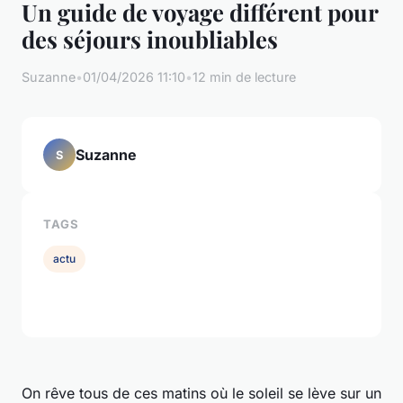
Un guide de voyage différent pour
des séjours inoubliables
Suzanne
•
01/04/2026 11:10
•
12 min de lecture
Suzanne
S
TAGS
actu
On rêve tous de ces matins où le soleil se lève sur un