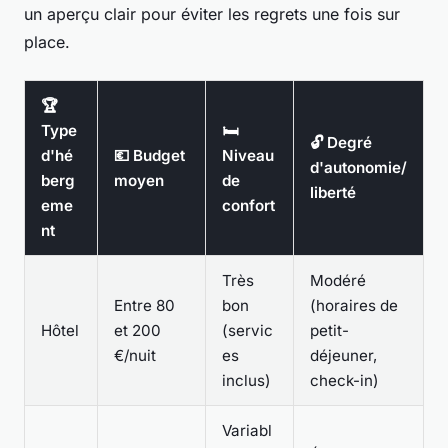
un aperçu clair pour éviter les regrets une fois sur
place.
🏆
Type
🛏️
🔓 Degré
d'hé
💶 Budget
Niveau
d'autonomie/
berg
moyen
de
liberté
eme
confort
nt
Très
Modéré
Entre 80
bon
(horaires de
Hôtel
et 200
(servic
petit-
€/nuit
es
déjeuner,
inclus)
check-in)
Variabl