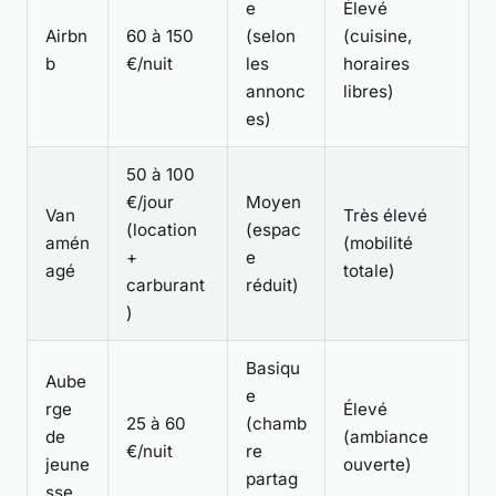
e
Élevé
Airbn
60 à 150
(selon
(cuisine,
b
€/nuit
les
horaires
annonc
libres)
es)
50 à 100
€/jour
Moyen
Van
Très élevé
(location
(espac
amén
(mobilité
+
e
agé
totale)
carburant
réduit)
)
Basiqu
Aube
e
rge
Élevé
25 à 60
(chamb
de
(ambiance
€/nuit
re
jeune
ouverte)
partag
sse